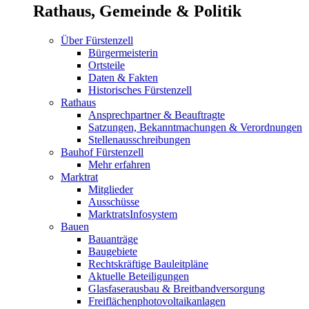
Rathaus, Gemeinde & Politik
Über Fürstenzell
Bürgermeisterin
Ortsteile
Daten & Fakten
Historisches Fürstenzell
Rathaus
Ansprechpartner & Beauftragte
Satzungen, Bekanntmachungen & Verordnungen
Stellenausschreibungen
Bauhof Fürstenzell
Mehr erfahren
Marktrat
Mitglieder
Ausschüsse
MarktratsInfosystem
Bauen
Bauanträge
Baugebiete
Rechtskräftige Bauleitpläne
Aktuelle Beteiligungen
Glasfaserausbau & Breitbandversorgung
Freiflächenphotovoltaikanlagen