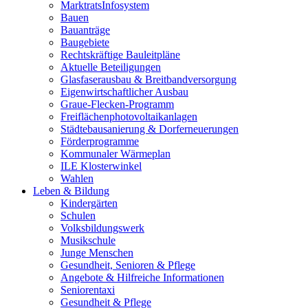
MarktratsInfosystem
Bauen
Bauanträge
Baugebiete
Rechtskräftige Bauleitpläne
Aktuelle Beteiligungen
Glasfaserausbau & Breitbandversorgung
Eigenwirtschaftlicher Ausbau
Graue-Flecken-Programm
Freiflächenphotovoltaikanlagen
Städtebausanierung & Dorferneuerungen
Förderprogramme
Kommunaler Wärmeplan
ILE Klosterwinkel
Wahlen
Leben & Bildung
Kindergärten
Schulen
Volksbildungswerk
Musikschule
Junge Menschen
Gesundheit, Senioren & Pflege
Angebote & Hilfreiche Informationen
Seniorentaxi
Gesundheit & Pflege